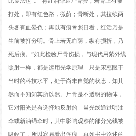
此良法也”。“将红油伞遮尸骨验，若骨上有被
打处，即有红色路，微荫；骨断处，其拉续两
头各有血晕色；再以有痕骨照日看，红活乃是
生前被打分明。骨上若无血荫，纵有损折，乃
死后痕。”如此检验尸骨伤损，与现代用紫外线
照射一样，都是运用光学原理。只是宋慈限于
当时的科技水平，处于尚未自觉的状态，知其
然而不知知其所以然。尸骨是不透明的物体，
它对阳光是有选择地反射的。当光线通过明油
伞或新油绢伞时，其中影响观察的部分光线被
吸收了，所以容易看出伤痕。再如书中论述的