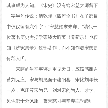
其事鲜为人知。《宋史》没有给宋慈大师留下
一字半句传说；清乾隆《四库全书》在子部目
中仅仅留有六个字：“宋慈始末未详。”清代一
位著名历史考据学家钱大昕著《养新录》也仅
知《洗冤集录》这部著作，而不知作者宋慈是
何郡人氏。
宋慈的生平事迹之重见天日，应该感谢吾
莆刘克庄。宋与刘见面于建阳县，宋比刘年长
一岁，克庄尊宋为兄，刘对宋的为人、才学、
见识都十分佩服，誉宋慈可与辛弃疾“相颉