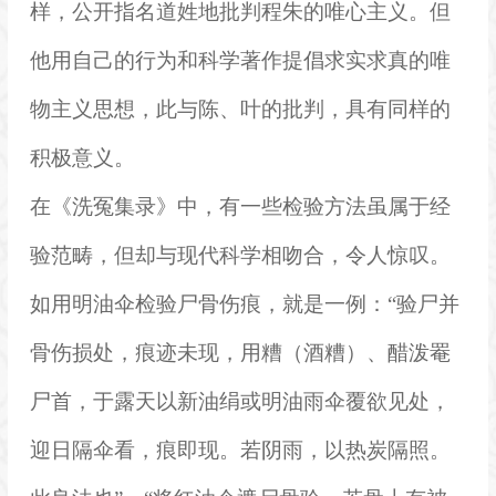
样，公开指名道姓地批判
程朱
的唯心主义。但
他用自己的行为和科学著作提倡求实求真的唯
物主义思想，此与陈、叶的批判，具有同样的
积极意义。
在《
洗冤集录
》中，有一些检验方法虽属于经
验范畴，但却与现代科学相吻合，令人惊叹。
如用明油伞检验尸骨伤痕，就是一例：“验尸并
骨伤损处，痕迹未现，用糟（酒糟）、醋泼罨
尸首，于露天以新油绢或明油雨伞覆欲见处，
迎日隔伞看，痕即现。若阴雨，以热炭隔照。