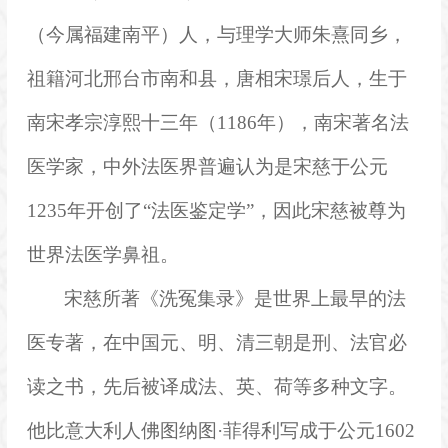
（今属福建
南平
）人，与理学大师
朱熹
同乡，
祖籍
河北
邢台市
南和县
，唐相
宋璟
后人，生于
南宋孝宗
淳熙十三年（1186年），南宋著名
法
医学
家，中外法医界普遍认为是宋慈于公元
1235年开创了“法医鉴定学”，因此宋慈被尊为
世界
法医学
鼻祖
。
宋慈所著《
洗冤集录
》是世界上最早的
法
医
专著，在中国元、明、清三朝是刑、
法官
必
读之书，先后被译成法、英、荷等多种文字。
他比意大利人佛图纳图·菲得利写成于公元1602